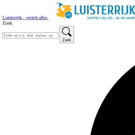
Luisterrijk - vertelt alles
Zoek
Zoek