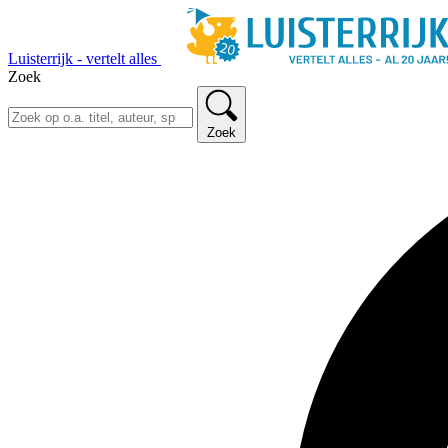
Luisterrijk - vertelt alles
Zoek
Zoek