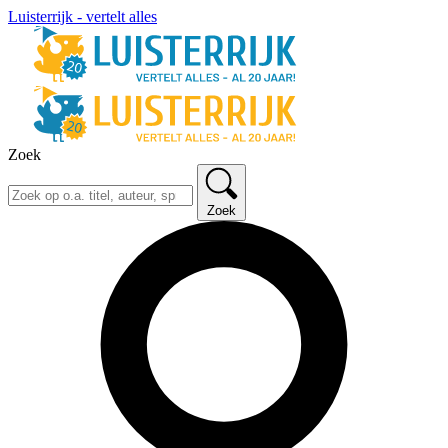
Luisterrijk - vertelt alles
Zoek
Zoek