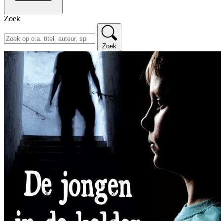
Zoek
Zoek