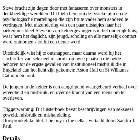
Steve bracht zijn dagen door met fantaseren over monsters in
denkbeeldige werelden. Dit hielp hem om de fysieke pijn en de
psychologische martelingen die zijn brute vader hem aandeed te
verdragen. Met uitzondering van een paar uitstapjes naar het
ziekenhuis bleef Steve in zijn keldergevangenis in het ouderlijk huis,
waar hem het daglicht, zijn jeugd, scholing en alle menselijk contact
werd ontnomen - tot hij een tiener werd.
Uiteindelijk wist hij te ontsnappen, maar daarna werd hij het
slachtoffer van seksueel misbruik op twee plaatsen die beide
behoren tot de ergste gevallen van institutioneel misbruik die in
Engeland aan het licht zijn gekomen: Aston Hall en St William's
Catholic School.
De jongen in de kelder is een aangrijpend waargebeurd verhaal over
wreedheid en misbruik, en over de kracht van een mens om te
overleven.
Triggerwarning: Dit luisterboek bevat beschrijvingen van seksueel
geweld, misbruik en mishandeling.
Oorspronkelijke titel: The boy in the cellar. Vertaald door: Sandra J.
Paul.
Details