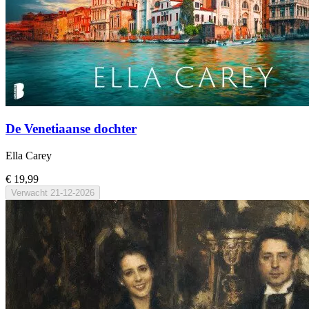
De Venetiaanse dochter
Ella Carey
€ 19,99
Verwacht
21-12-2026