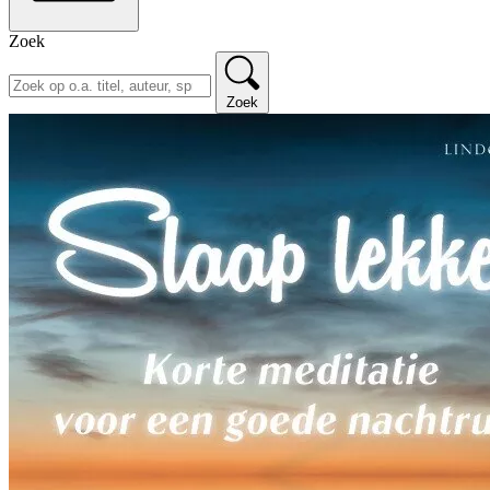
Zoek
Zoek