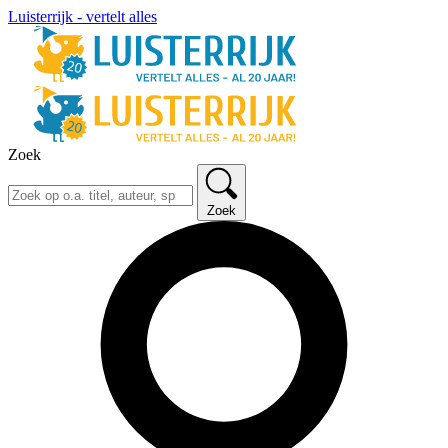
Luisterrijk - vertelt alles
Zoek
Zoek