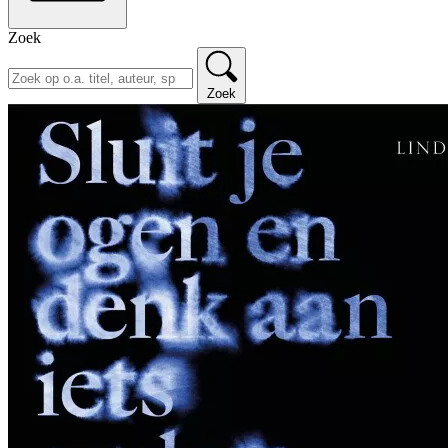
Zoek
Zoek