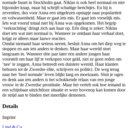
normale buurt in Stockholm gaat. Niklas is ook heel normaal en niet
bijzonder knap, maar hij schrijft schattige berichtjes. En hij is
zeventien, dus voor Anna een uitgelezen opstapje naar populariteit
en volwassenheid. Maar er gaat iets mis. Er gaat iets vreselijk mis.
Iets wat vooraf totaal niet bij Anna was opgekomen. Het begrip
‘verkrachting’ dringt zich aan haar op. Eén ding is zeker: Niklas
doet iets wat niet normaal is. Wanneer ze ontdaan haar verhaal doet,
krijgt ze alleen maar lauwe reacties.
Omdat niemand haar serieus neemt, besluit Anna om het diep weg te
stoppen en aan iets anders te denken. Maar haar wereld stort
langzaam in. Wanneer drie jaar later een andere jongen haar
voorstelt om haar lijf te verkopen voor geld, ziet ze geen reden om
‘nee’ te zeggen. Anna betreedt een duistere wereld. Haar klanten
behoren tot de Zweedse elite, schrijvers en politici. De weg terug
naar het ‘heel normale’ leven blijkt lang en moeizaam. Sluit je ogen
en denk aan iets anders is het schokkende relaas van een jonge
vrouw in de Zweedse prostitutie. Maar het vertelt ook hoe iemand in
een schijnbaar uitzichtloze situatie er weer bovenop kan komen door
de strijd aan te binden met innerlijke demonen.
Details
Imprint
Lind & Co