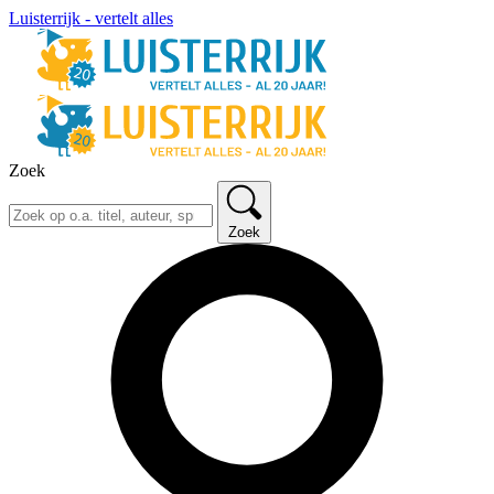
Luisterrijk - vertelt alles
Zoek
Zoek