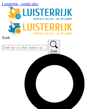
Luisterrijk - vertelt alles
Zoek
Zoek