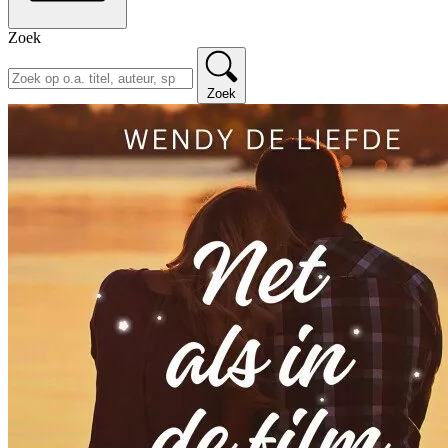
Zoek
Zoek