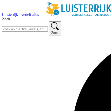
Luisterrijk - vertelt alles
Zoek
Zoek