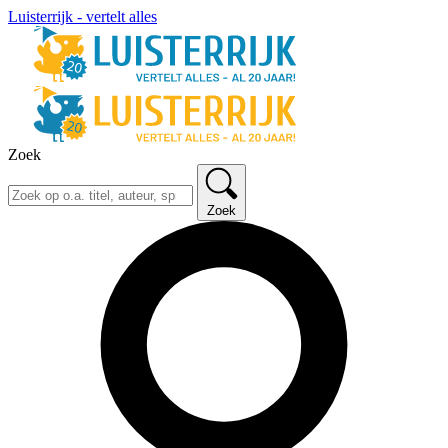
Luisterrijk - vertelt alles
Zoek
Zoek