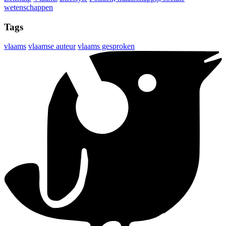
wetenschappen
Tags
vlaams
vlaamse auteur
vlaams gesproken