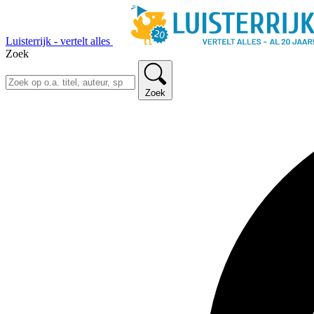
Luisterrijk - vertelt alles
Zoek
Zoek