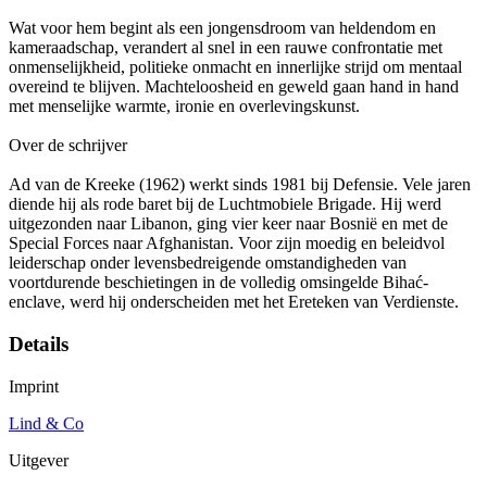
Wat voor hem begint als een jongensdroom van heldendom en
kameraadschap, verandert al snel in een rauwe confrontatie met
onmenselijkheid, politieke onmacht en innerlijke strijd om mentaal
overeind te blijven. Machteloosheid en geweld gaan hand in hand
met menselijke warmte, ironie en overlevingskunst.
Over de schrijver
Ad van de Kreeke (1962) werkt sinds 1981 bij Defensie. Vele jaren
diende hij als rode baret bij de Luchtmobiele Brigade. Hij werd
uitgezonden naar Libanon, ging vier keer naar Bosnië en met de
Special Forces naar Afghanistan. Voor zijn moedig en beleidvol
leiderschap onder levensbedreigende omstandigheden van
voortdurende beschietingen in de volledig omsingelde Bihać-
enclave, werd hij onderscheiden met het Ereteken van Verdienste.
Details
Imprint
Lind & Co
Uitgever