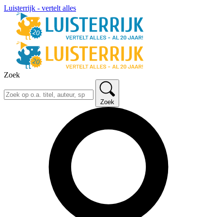
Luisterrijk - vertelt alles
Zoek
Zoek