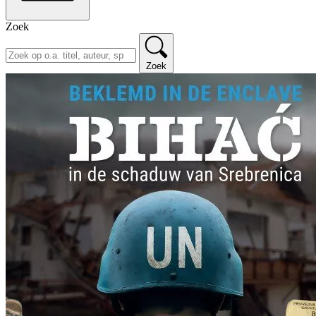
Zoek
Zoek