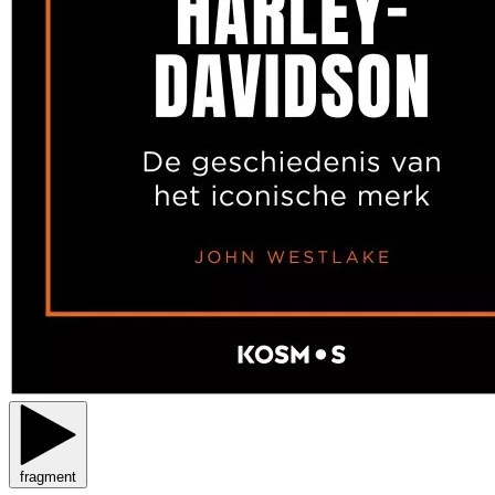
fragment