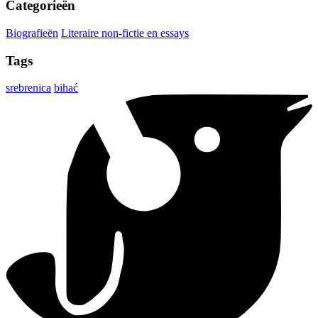
Categorieën
Biografieën
Literaire non-fictie en essays
Tags
srebrenica
bihać