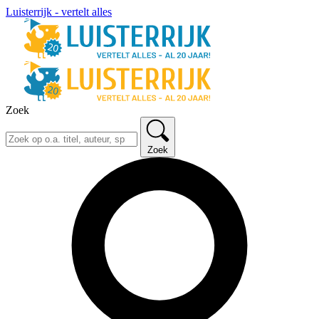
Luisterrijk - vertelt alles
Zoek
Zoek