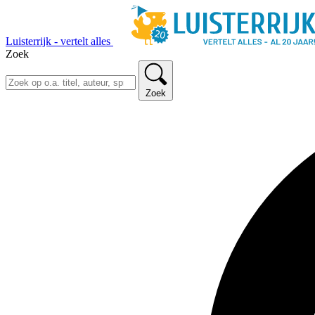
Luisterrijk - vertelt alles
Zoek
Zoek