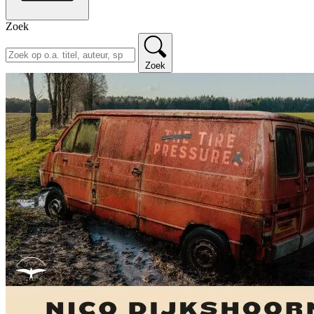
Zoek
Zoek