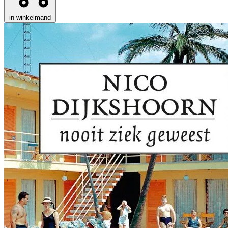
in winkelmand