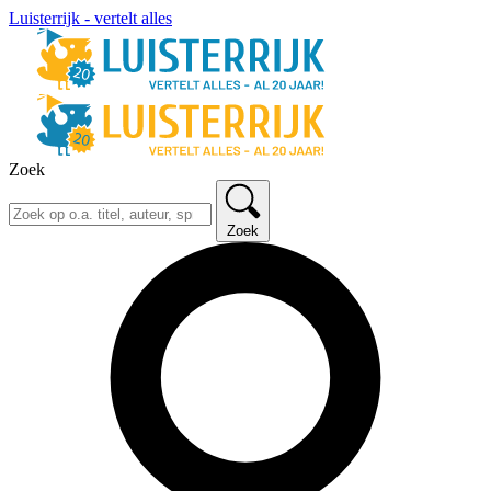
Luisterrijk - vertelt alles
Zoek
Zoek