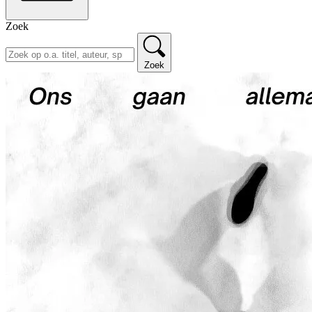
Zoek
Zoek