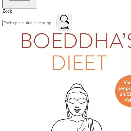
Zoek
Zoek