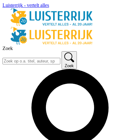
Luisterrijk - vertelt alles
Zoek
Zoek