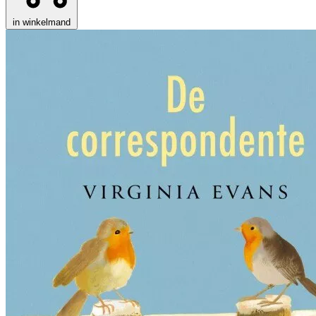
in winkelmand