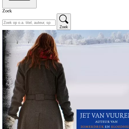
Zoek
Zoek