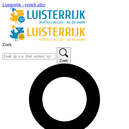
Luisterrijk - vertelt alles
Zoek
Zoek