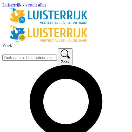
Luisterrijk - vertelt alles
Zoek
Zoek