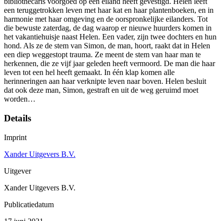
bibliothecaris voorgoed op een eiland heeft gevestigd. Helen leeft
een teruggetrokken leven met haar kat en haar plantenboeken, en in
harmonie met haar omgeving en de oorspronkelijke eilanders. Tot
die bewuste zaterdag, de dag waarop er nieuwe huurders komen in
het vakantiehuisje naast Helen. Een vader, zijn twee dochters en hun
hond. Als ze de stem van Simon, de man, hoort, raakt dat in Helen
een diep weggestopt trauma. Ze meent de stem van haar man te
herkennen, die ze vijf jaar geleden heeft vermoord. De man die haar
leven tot een hel heeft gemaakt. In één klap komen alle
herinneringen aan haar verknipte leven naar boven. Helen besluit
dat ook deze man, Simon, gestraft en uit de weg geruimd moet
worden…
Details
Imprint
Xander Uitgevers B.V.
Uitgever
Xander Uitgevers B.V.
Publicatiedatum