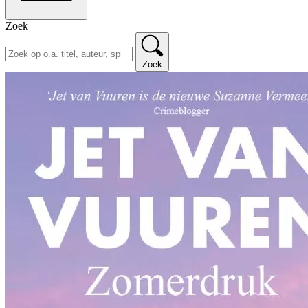
Zoek
Zoek