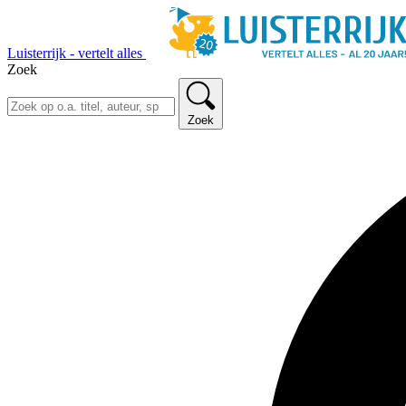
Luisterrijk - vertelt alles
Zoek
Zoek