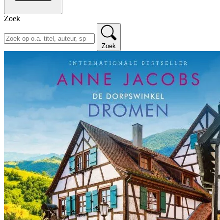
Zoek
Zoek