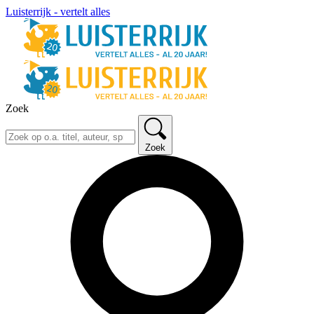
Luisterrijk - vertelt alles
Zoek
Zoek