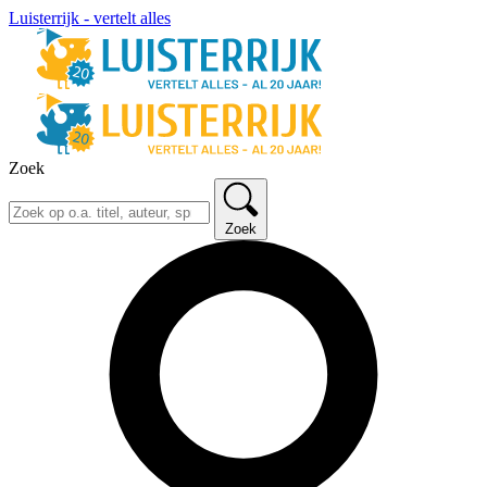
Luisterrijk - vertelt alles
Zoek
Zoek