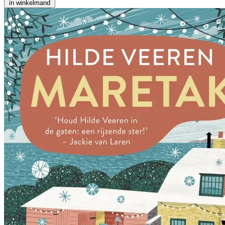
in winkelmand