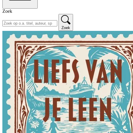
Zoek
Zoek