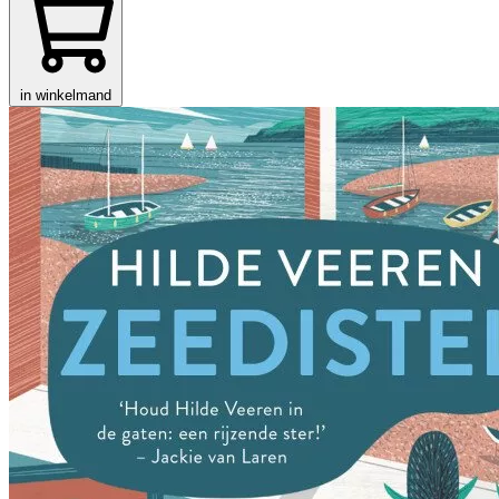
in winkelmand