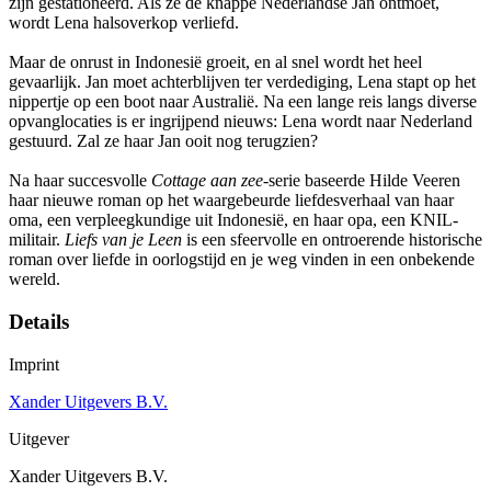
zijn gestationeerd. Als ze de knappe Nederlandse Jan ontmoet,
wordt Lena halsoverkop verliefd.
Maar de onrust in Indonesië groeit, en al snel wordt het heel
gevaarlijk. Jan moet achterblijven ter verdediging, Lena stapt op het
nippertje op een boot naar Australië. Na een lange reis langs diverse
opvanglocaties is er ingrijpend nieuws: Lena wordt naar Nederland
gestuurd. Zal ze haar Jan ooit nog terugzien?
Na haar succesvolle
Cottage aan zee
-serie baseerde Hilde Veeren
haar nieuwe roman op het waargebeurde liefdesverhaal van haar
oma, een verpleegkundige uit Indonesië, en haar opa, een KNIL-
militair.
Liefs van je Leen
is een sfeervolle en ontroerende historische
roman over liefde in oorlogstijd en je weg vinden in een onbekende
wereld.
Details
Imprint
Xander Uitgevers B.V.
Uitgever
Xander Uitgevers B.V.