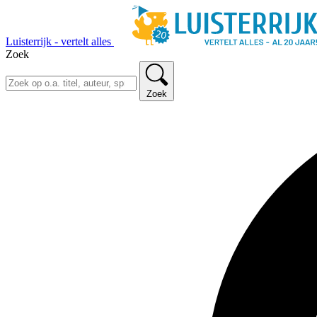
Luisterrijk - vertelt alles
Zoek
Zoek