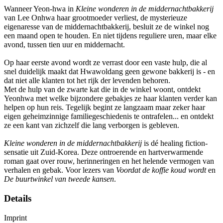
Wanneer Yeon-hwa in
Kleine wonderen in de middernachtbakkerij
van Lee Onhwa haar grootmoeder verliest, de mysterieuze
eigenaresse van de middernachtbakkerij, besluit ze de winkel nog
een maand open te houden. En niet tijdens reguliere uren, maar elke
avond, tussen tien uur en middernacht.
Op haar eerste avond wordt ze verrast door een vaste hulp, die al
snel duidelijk maakt dat Hwawoldang geen gewone bakkerij is - en
dat niet alle klanten tot het rijk der levenden behoren.
Met de hulp van de zwarte kat die in de winkel woont, ontdekt
Yeonhwa met welke bijzondere gebakjes ze haar klanten verder kan
helpen op hun reis. Tegelijk begint ze langzaam maar zeker haar
eigen geheimzinnige familiegeschiedenis te ontrafelen... en ontdekt
ze een kant van zichzelf die lang verborgen is gebleven.
Kleine wonderen in de middernachtbakkerij
is dé healing fiction-
sensatie uit Zuid-Korea. Deze ontroerende en hartverwarmende
roman gaat over rouw, herinneringen en het helende vermogen van
verhalen en gebak. Voor lezers van
Voordat de koffie koud wordt
en
De buurtwinkel van tweede kansen
.
Details
Imprint