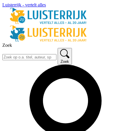
Luisterrijk - vertelt alles
Zoek
Zoek