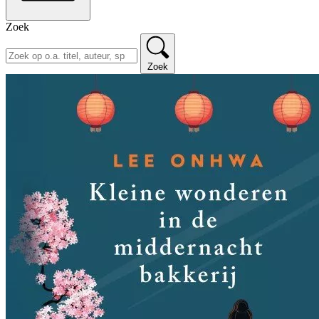
Zoek
Zoek