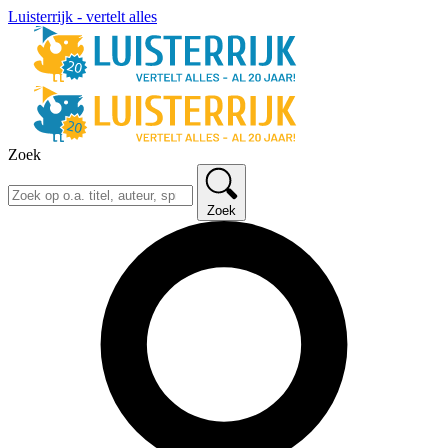
Luisterrijk - vertelt alles
Zoek
Zoek