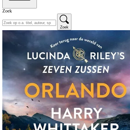
Zoek
Zoek