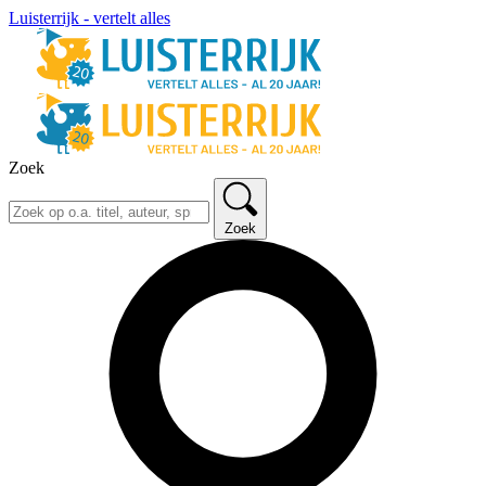
Luisterrijk - vertelt alles
Zoek
Zoek