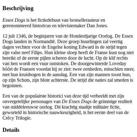
Beschrijving
Essex Dogs
is het fictiedebuut van bestsellerauteur en
gerenommeerd historicus en televisiemaker Dan Jones.
12 juli 1346, de beginjaren van de Honderdjarige Oorlog. De Essex
Dogs landen in Normandië. Deze groep huurlingen zal veertig
dagen vechten voor de Engelse koning Edward in de strijd tegen
zijn valse neef Filips. Hun kleine sloep heeft de Franse kust nog niet
bereikt of de eerste pijlen scheren door de lucht. Op de klif rechts
van hen wordt een vuur ontstoken. De doorgewinterde Loveday
hóórt de Fransen voordat hij ze ziet: twee eenheden, misschien meer,
met hun kruisbogen in de aanslag. Een van zijn mannen toont hun,
op zijn Schots, zijn blote achterste. De strijd die naties zal smeden is
begonnen.
Een van de populairste historici van deze tijd verbeeldt met zijn
onvergetelijke personages van
De Essex Dogs
de grimmige realiteit
van middeleeuwse oorlog. Dit krachtig staaltje militaire fictie,
geworteld in historische nauwkeurigheid, is het eerste deel van de
Crécy Trilogie.
Details