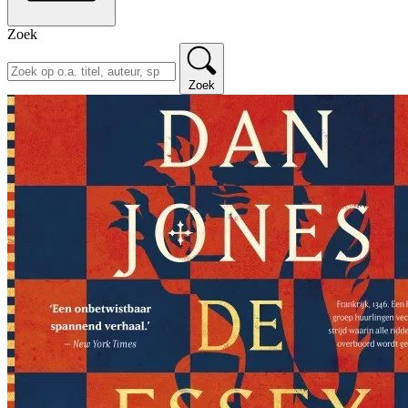
Zoek
Zoek