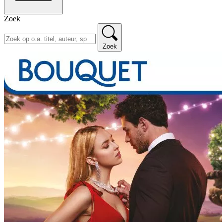
Zoek
Zoek