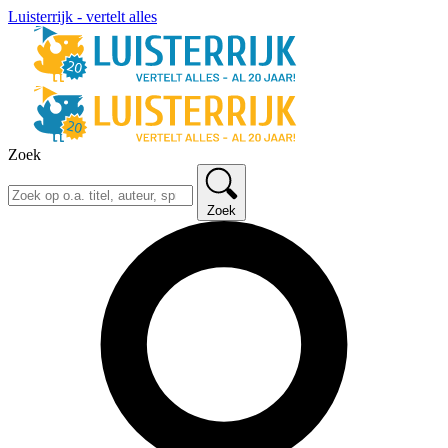
Luisterrijk - vertelt alles
Zoek
Zoek