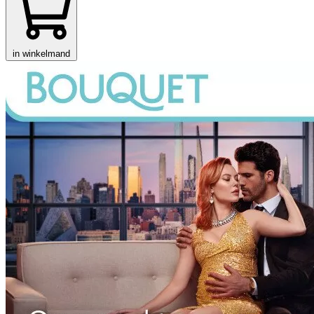
in winkelmand