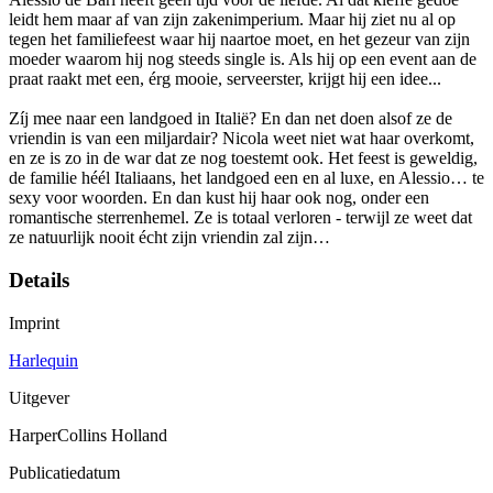
leidt hem maar af van zijn zakenimperium. Maar hij ziet nu al op
tegen het familiefeest waar hij naartoe moet, en het gezeur van zijn
moeder waarom hij nog steeds single is. Als hij op een event aan de
praat raakt met een, érg mooie, serveerster, krijgt hij een idee...
Zíj mee naar een landgoed in Italië? En dan net doen alsof ze de
vriendin is van een miljardair? Nicola weet niet wat haar overkomt,
en ze is zo in de war dat ze nog toestemt ook. Het feest is geweldig,
de familie héél Italiaans, het landgoed een en al luxe, en Alessio… te
sexy voor woorden. En dan kust hij haar ook nog, onder een
romantische sterrenhemel. Ze is totaal verloren - terwijl ze weet dat
ze natuurlijk nooit écht zijn vriendin zal zijn…
Details
Imprint
Harlequin
Uitgever
HarperCollins Holland
Publicatiedatum