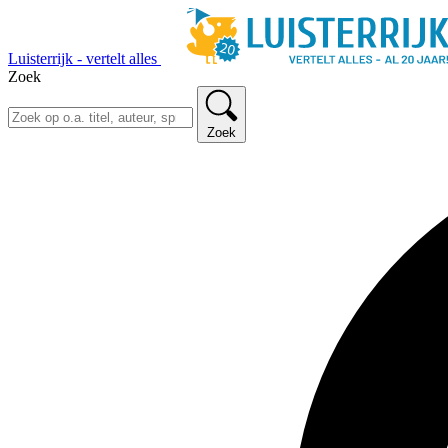
Luisterrijk - vertelt alles
Zoek
Zoek