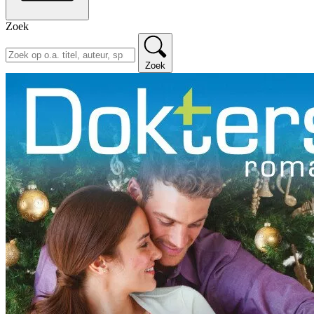
Zoek
Zoek