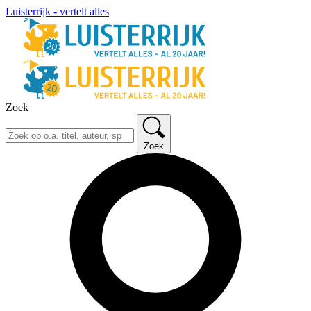
Luisterrijk - vertelt alles
Zoek
Zoek