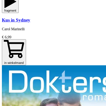
fragment
Kus in Sydney
Carol Marinelli
€ 6,99
in winkelmand