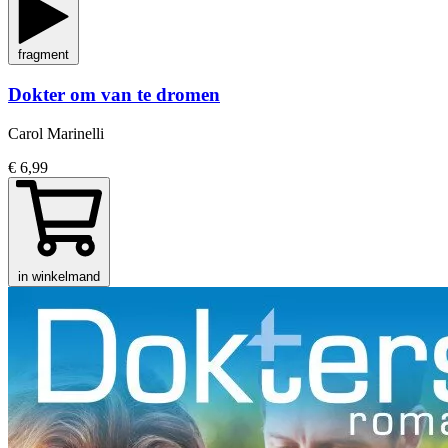
fragment
Dokter om van te dromen
Carol Marinelli
€ 6,99
in winkelmand