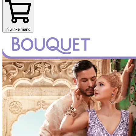
in winkelmand