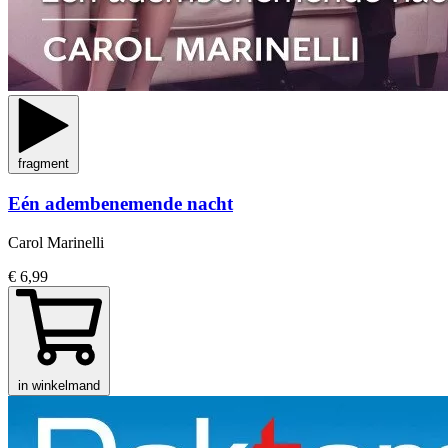
fragment
Eén adembenemende nacht
Carol Marinelli
€ 6,99
in winkelmand