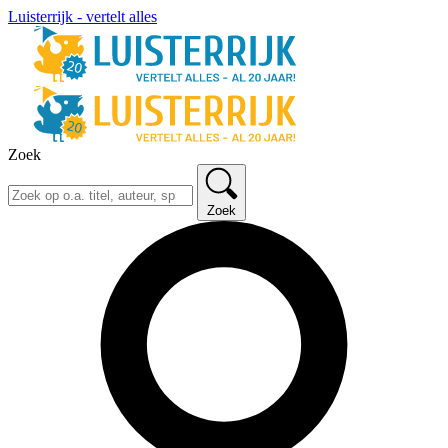
Luisterrijk - vertelt alles
Zoek
Zoek