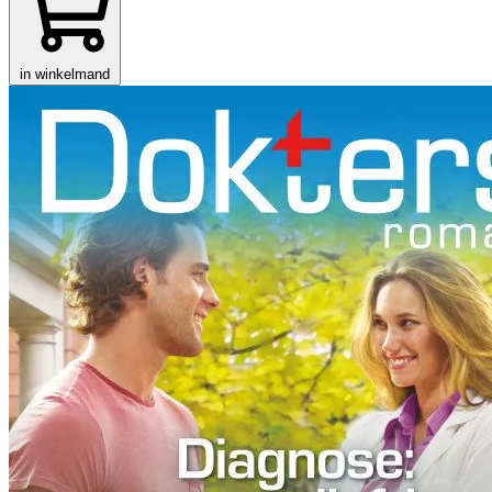
in winkelmand