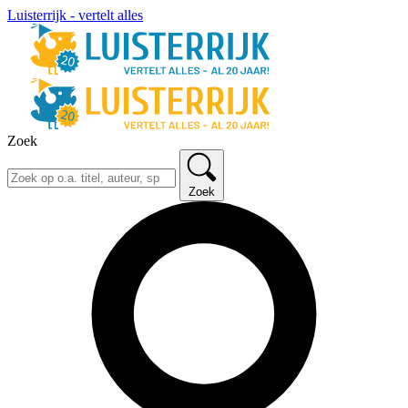
Luisterrijk - vertelt alles
Zoek
Zoek