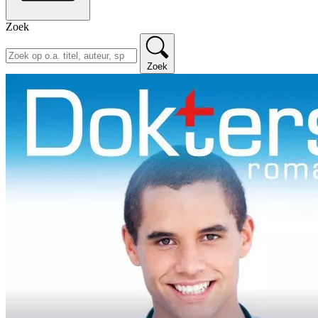
Zoek
Zoek