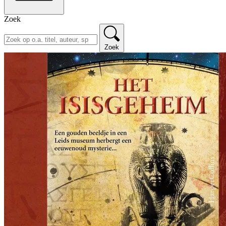
Zoek
Zoek