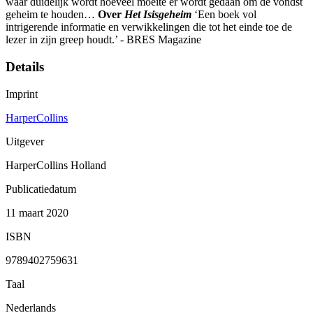
waar duidelijk wordt hoeveel moeite er wordt gedaan om de vondst
geheim te houden…
Over
Het Isisgeheim
‘Een boek vol
intrigerende informatie en verwikkelingen die tot het einde toe de
lezer in zijn greep houdt.’ - BRES Magazine
Details
Imprint
HarperCollins
Uitgever
HarperCollins Holland
Publicatiedatum
11 maart 2020
ISBN
9789402759631
Taal
Nederlands