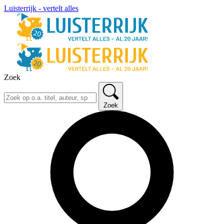
Luisterrijk - vertelt alles
Zoek
Zoek