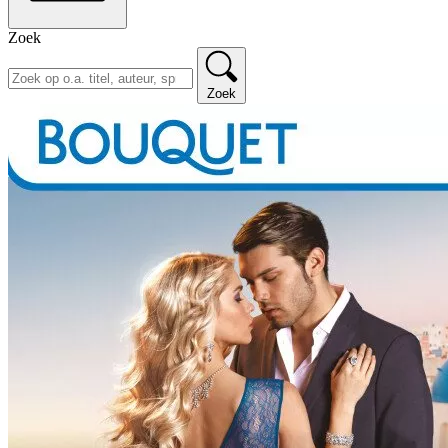
Zoek
Zoek