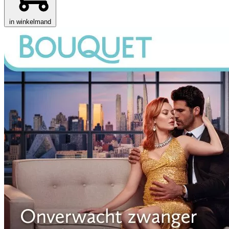
in winkelmand