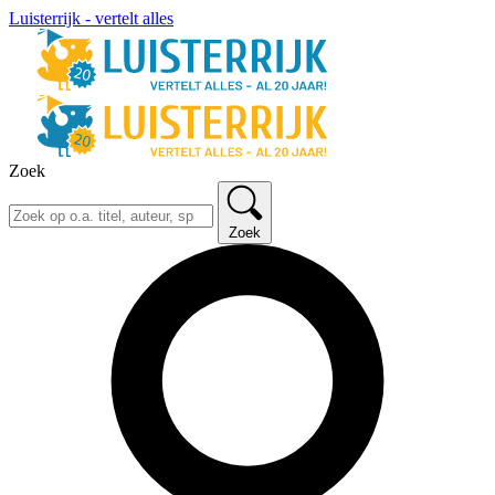
Luisterrijk - vertelt alles
Zoek
Zoek