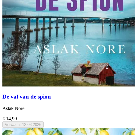
De val van de spion
Aslak Nore
€ 14,99
Verwacht
12-08-2026