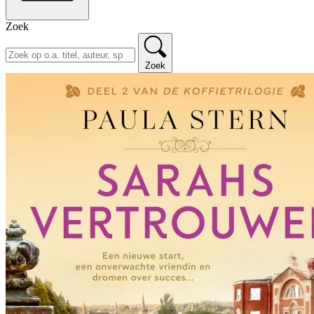
Zoek
Zoek