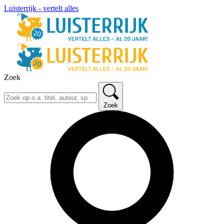
Luisterrijk - vertelt alles
Zoek
Zoek