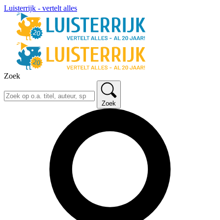
Luisterrijk - vertelt alles
Zoek
Zoek