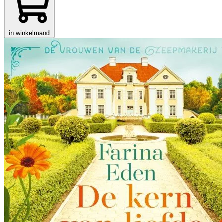
in winkelmand