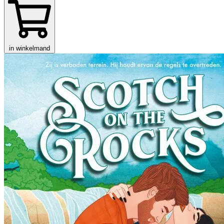
in winkelmand