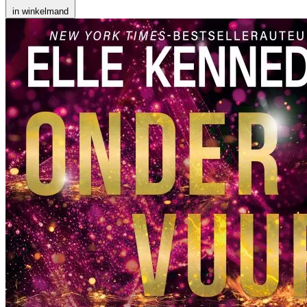
in winkelmand