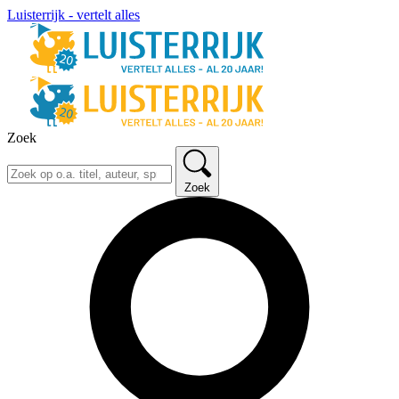
Luisterrijk - vertelt alles
Zoek
Zoek