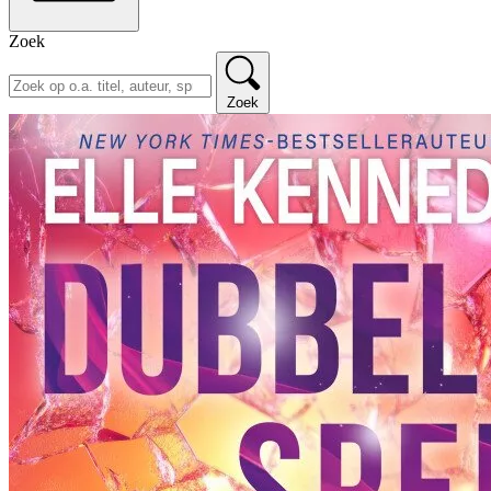
Zoek
Zoek