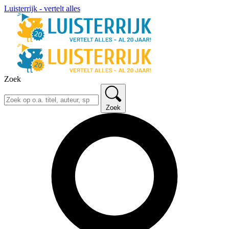
Luisterrijk - vertelt alles
Zoek
Zoek