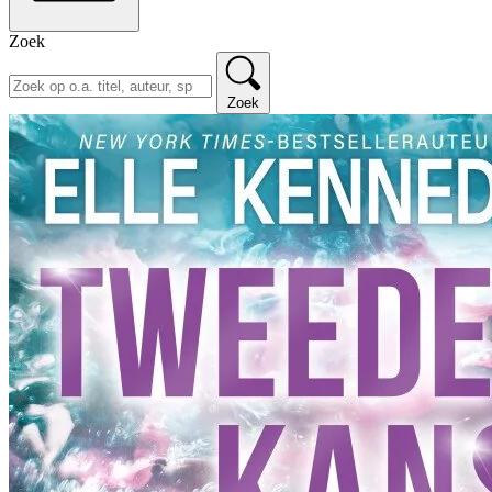
Zoek
Zoek