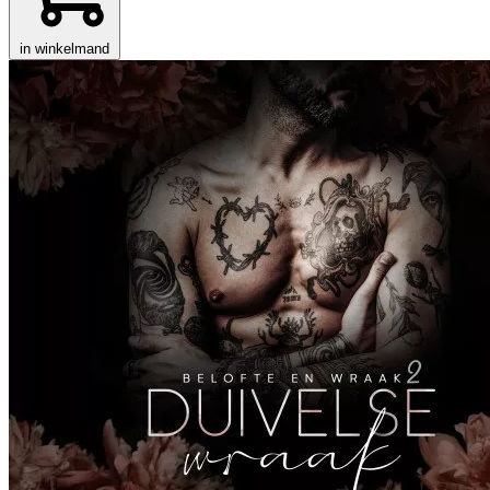
in winkelmand