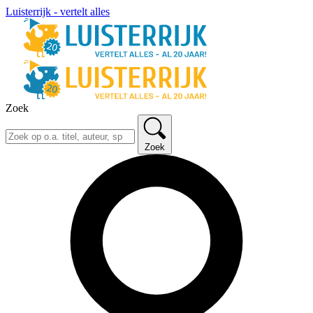
Luisterrijk - vertelt alles
Zoek
Zoek