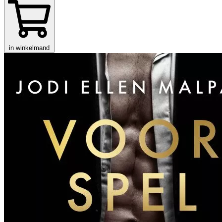
in winkelmand