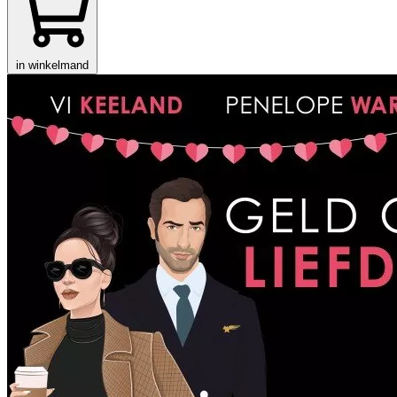
in winkelmand