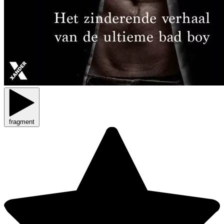
fragment