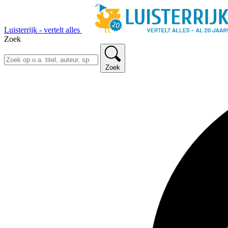
Luisterrijk - vertelt alles
Zoek
Zoek