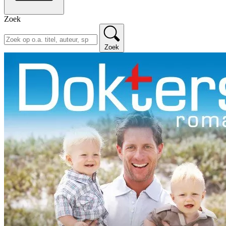
Zoek
Zoek