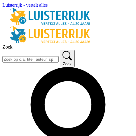
Luisterrijk - vertelt alles
Zoek
Zoek