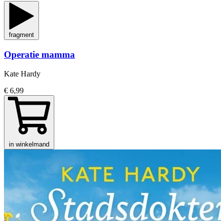
fragment
Operatie mamma
Kate Hardy
€ 6,99
in winkelmand