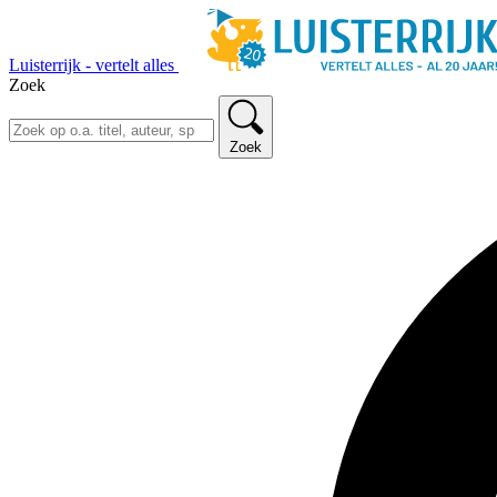
Luisterrijk - vertelt alles
Zoek
Zoek