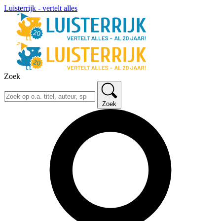
Luisterrijk - vertelt alles
Zoek
Zoek