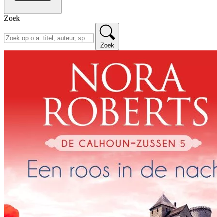
Zoek
Zoek