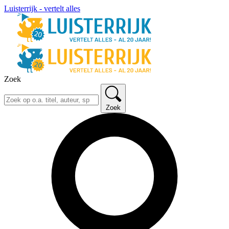
Luisterrijk - vertelt alles
Zoek
Zoek