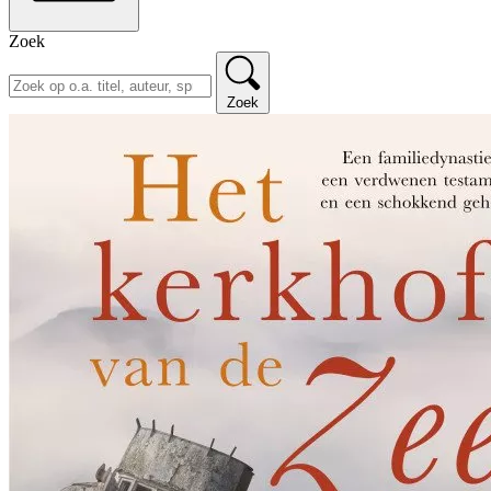
Zoek
Zoek