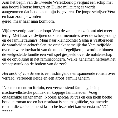
Aan het begin van de Tweede Wereldoorlog vergaat een schip met
aan boord Noorse burgers en Duitse militairen; er wordt
aangenomen dat het op een mijn is gevaren. De jonge schrijver Vera
en haar zoontje worden
gered, maar haar man komt om.
Vijfenzeventig jaar later loopt Vera de zee in, en ze komt niet meer
terug. Met haar verdwijnen ook haar memoires over de scheepsramp
en de familietrauma’s. Maar haar kleindochter Sasha is vastberaden
de waarheid te achterhalen: ze ontdekt namelijk dat Vera twijfelde
over de ware toedracht van de ramp. Tegelijkertijd wordt er binnen
de welgestelde familie een vuil spel gespeeld over de nalatenschap
en de opvolging in het familieconcern. Welke geheimen herbergt het
scheepswrak op de bodem van de zee?
Het kerkhof van de zee
is een indringende en spannende roman over
verraad, verboden liefde en een groot familiegeheim.
‘Neem een enorm fortuin, een verwoestend familiegeheim,
machiavellistische politiek en koppige familieleden. Voeg
ongeschikte erfgenamen, Noorse
special forces
en een klein beetje
bouquetroman toe en het resultaat is een magnifieke, spannende
roman die zelfs de meest kritische lezer niet kan weerstaan.’
VG
*****