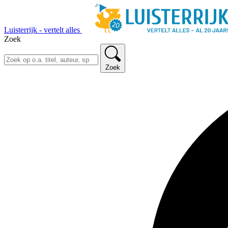
Luisterrijk - vertelt alles
Zoek
Zoek