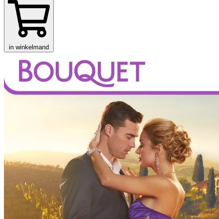
in winkelmand