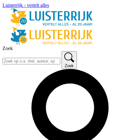
Luisterrijk - vertelt alles
Zoek
Zoek