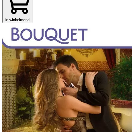
in winkelmand