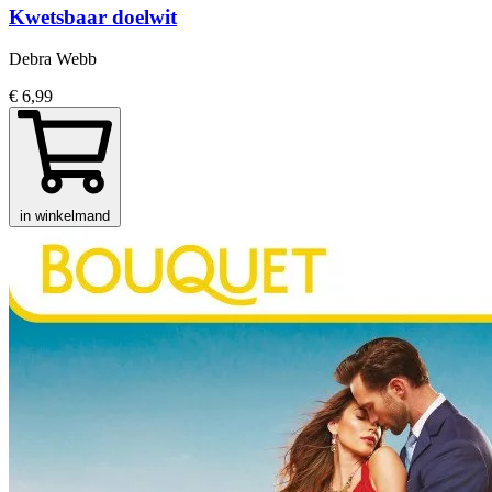
Kwetsbaar doelwit
Debra Webb
€ 6,99
in winkelmand