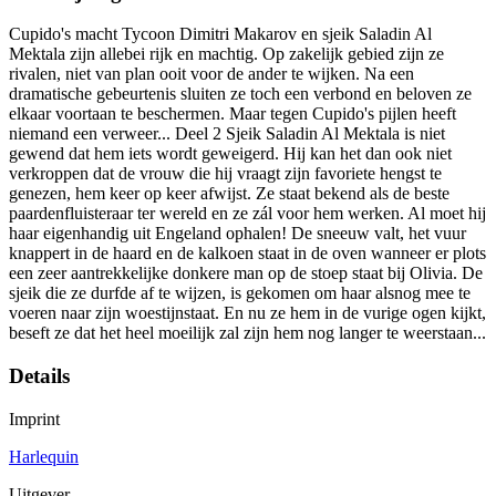
Cupido's macht Tycoon Dimitri Makarov en sjeik Saladin Al
Mektala zijn allebei rijk en machtig. Op zakelijk gebied zijn ze
rivalen, niet van plan ooit voor de ander te wijken. Na een
dramatische gebeurtenis sluiten ze toch een verbond en beloven ze
elkaar voortaan te beschermen. Maar tegen Cupido's pijlen heeft
niemand een verweer... Deel 2 Sjeik Saladin Al Mektala is niet
gewend dat hem iets wordt geweigerd. Hij kan het dan ook niet
verkroppen dat de vrouw die hij vraagt zijn favoriete hengst te
genezen, hem keer op keer afwijst. Ze staat bekend als de beste
paardenfluisteraar ter wereld en ze zál voor hem werken. Al moet hij
haar eigenhandig uit Engeland ophalen! De sneeuw valt, het vuur
knappert in de haard en de kalkoen staat in de oven wanneer er plots
een zeer aantrekkelijke donkere man op de stoep staat bij Olivia. De
sjeik die ze durfde af te wijzen, is gekomen om haar alsnog mee te
voeren naar zijn woestijnstaat. En nu ze hem in de vurige ogen kijkt,
beseft ze dat het heel moeilijk zal zijn hem nog langer te weerstaan...
Details
Imprint
Harlequin
Uitgever