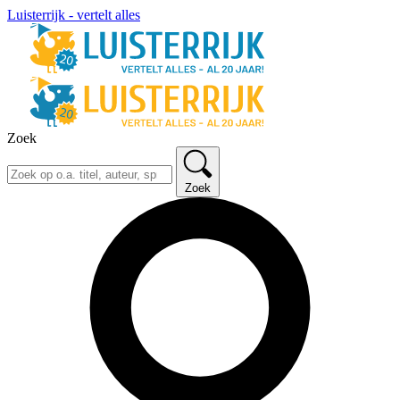
Luisterrijk - vertelt alles
Zoek
Zoek