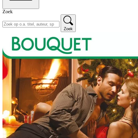
Zoek
Zoek