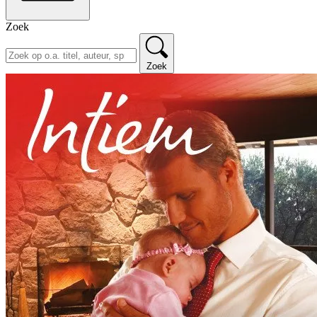
Zoek
Zoek