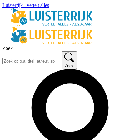
Luisterrijk - vertelt alles
Zoek
Zoek