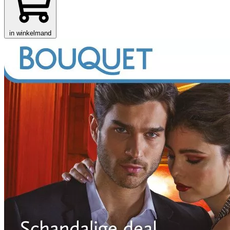
in winkelmand