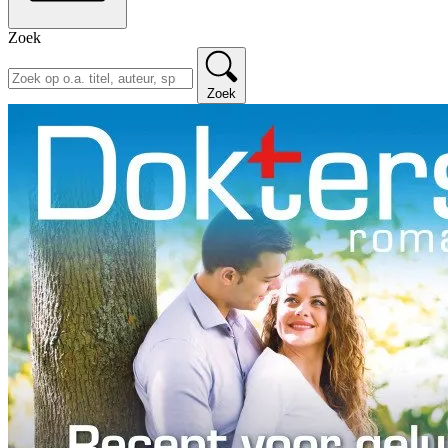
Zoek
Zoek