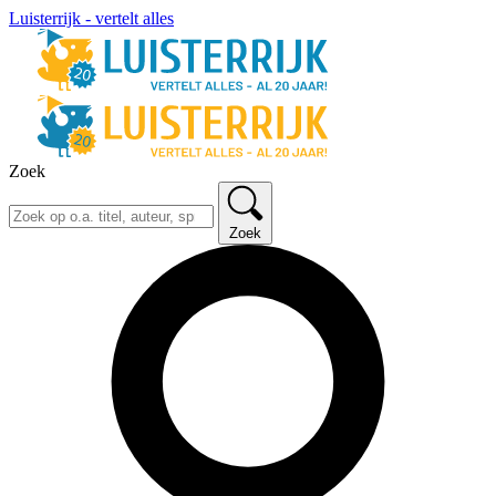
Luisterrijk - vertelt alles
Zoek
Zoek