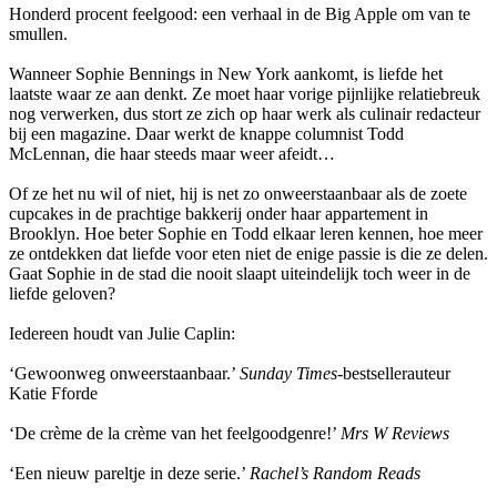
Honderd procent feelgood: een verhaal in de Big Apple om van te
smullen.
Wanneer Sophie Bennings in New York aankomt, is liefde het
laatste waar ze aan denkt. Ze moet haar vorige pijnlijke relatiebreuk
nog verwerken, dus stort ze zich op haar werk als culinair redacteur
bij een magazine. Daar werkt de knappe columnist Todd
McLennan, die haar steeds maar weer afeidt…
Of ze het nu wil of niet, hij is net zo onweerstaanbaar als de zoete
cupcakes in de prachtige bakkerij onder haar appartement in
Brooklyn. Hoe beter Sophie en Todd elkaar leren kennen, hoe meer
ze ontdekken dat liefde voor eten niet de enige passie is die ze delen.
Gaat Sophie in de stad die nooit slaapt uiteindelijk toch weer in de
liefde geloven?
Iedereen houdt van Julie Caplin:
‘Gewoonweg onweerstaanbaar.’
Sunday Times-
bestsellerauteur
Katie Fforde
‘De crème de la crème van het feelgoodgenre!’
Mrs W Reviews
‘Een nieuw pareltje in deze serie.’
Rachel’s
Random Reads