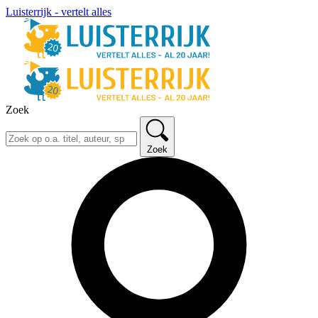
Luisterrijk - vertelt alles
Zoek
Zoek