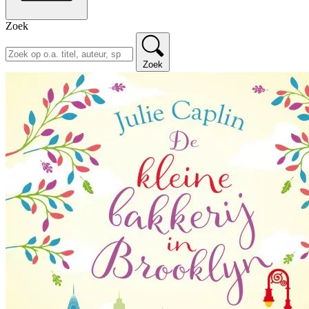
Zoek
Zoek