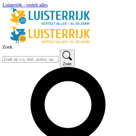
Luisterrijk - vertelt alles
Zoek
Zoek