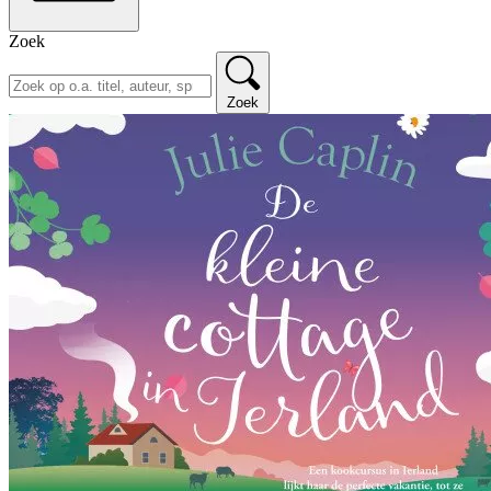
Zoek
Zoek