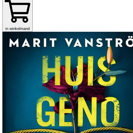
in winkelmand