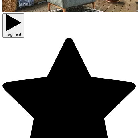
fragment