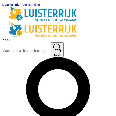
Luisterrijk - vertelt alles
Zoek
Zoek