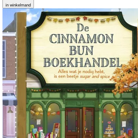
in winkelmand