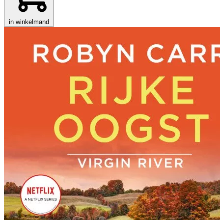
in winkelmand