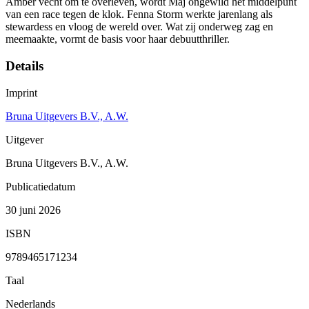
Amber vecht om te overleven, wordt Maj ongewild het middelpunt
van een race tegen de klok. Fenna Storm werkte jarenlang als
stewardess en vloog de wereld over. Wat zij onderweg zag en
meemaakte, vormt de basis voor haar debuutthriller.
Details
Imprint
Bruna Uitgevers B.V., A.W.
Uitgever
Bruna Uitgevers B.V., A.W.
Publicatiedatum
30 juni 2026
ISBN
9789465171234
Taal
Nederlands