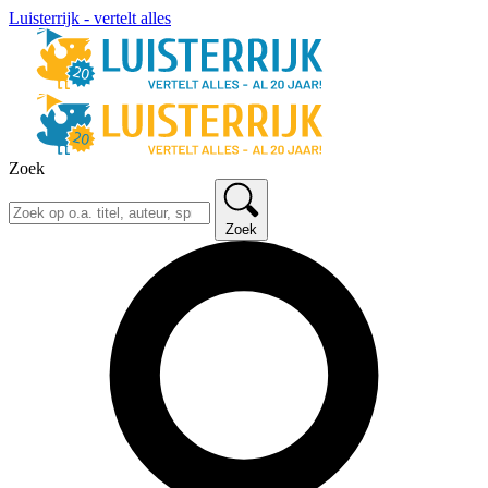
Luisterrijk - vertelt alles
Zoek
Zoek