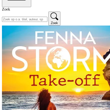
Zoek
Zoek